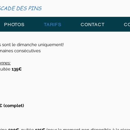
CADE DES PINS
PHOTOS
TARIFS
CONTACT
C
es sont le dimanche uniquement!
maines consécutives
onnes:
uitée
135€
€ (complet)
,