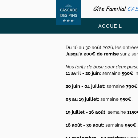
Gîte Familial
CAS
ACCUEIL
Du 16 au 30 août 2026, les entré
Jusqu'à
200€ de remise
sur 2 se
Nos tarifs de base pour deux pers
11 avril
- 20 juin:
semaine
590€
,
n
20 juin - 04 juillet:
semaine
790€
05 au 19 juillet:
semaine
950€
,
19 juillet - 16 août:
semaine
1150
16 août - 30 aout:
semaine
950€