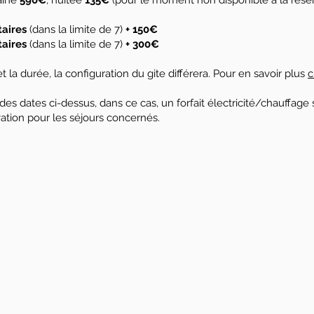
aine
590€
,
nuitée
135€
(pour le moment non disponible à la réser
taires
(dans la limite de 7)
+ 150€
taires
(dans la limite de 7)
+ 300€
la durée, la configuration du gite différera. Pour en savoir plus
c
 des dates ci-dessus, dans ce cas, un forfait électricité/chauffage
ation pour les séjours concernés.